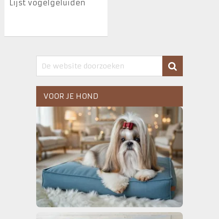
Lijst vogelgeluiden
VOOR JE HOND