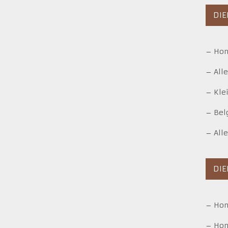
DIE
–
Hon
–
All
–
Kle
–
Bel
–
All
DI
–
Ho
–
Hon