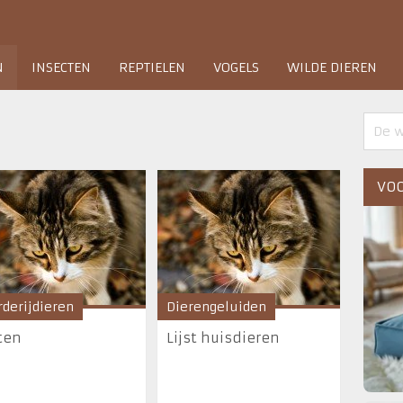
N
INSECTEN
REPTIELEN
VOGELS
WILDE DIEREN
VOO
derijdieren
Dierengeluiden
ten
Lijst huisdieren