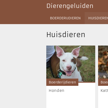
Dierengeluiden
BOERDERIJDIEREN
HUISDIERE
Huisdieren
Boerderijdieren
Boer
Honden
Kat