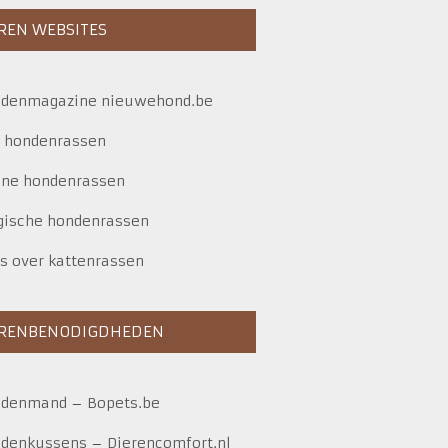
REN WEBSITES
denmagazine nieuwehond.be
e hondenrassen
ine hondenrassen
gische hondenrassen
es over kattenrassen
ERENBENODIGDHEDEN
ndenmand
–
Bopets.be
denkussens
–
Dierencomfort.nl