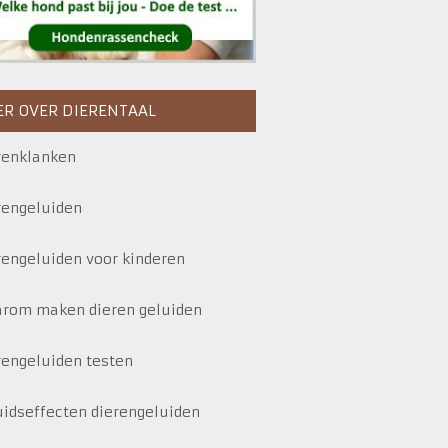
R OVER DIERENTAAL
renklanken
rengeluiden
rengeluiden voor kinderen
rom maken dieren geluiden
rengeluiden testen
uidseffecten dierengeluiden