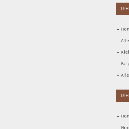
DIE
–
Hon
–
All
–
Kle
–
Bel
–
All
DI
–
Ho
–
Hon