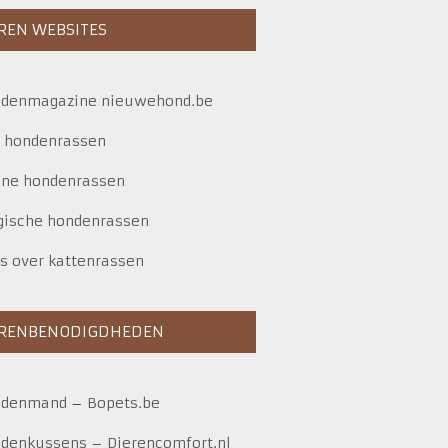
REN WEBSITES
denmagazine nieuwehond.be
e hondenrassen
ine hondenrassen
gische hondenrassen
es over kattenrassen
ERENBENODIGDHEDEN
ndenmand
–
Bopets.be
denkussens
–
Dierencomfort.nl