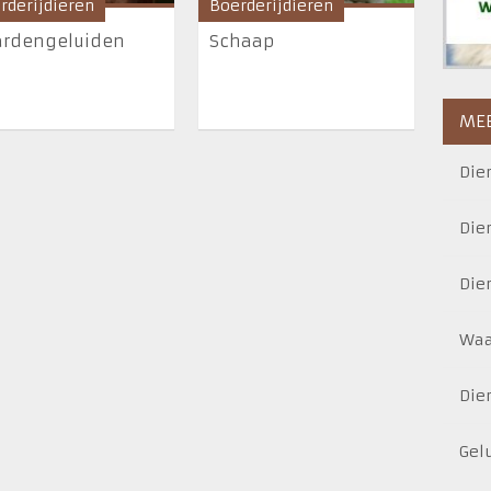
rderijdieren
Boerderijdieren
ardengeluiden
Schaap
MEE
Die
Die
Die
Waa
Die
Gel