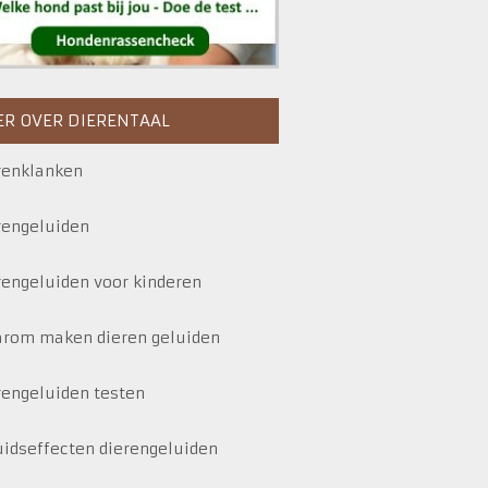
R OVER DIERENTAAL
renklanken
rengeluiden
rengeluiden voor kinderen
rom maken dieren geluiden
rengeluiden testen
uidseffecten dierengeluiden