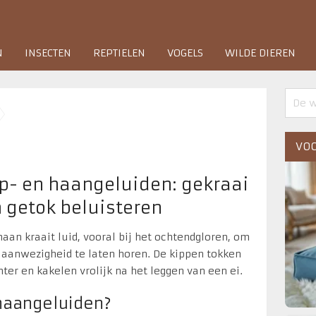
N
INSECTEN
REPTIELEN
VOGELS
WILDE DIEREN
VOO
p- en haangeluiden: gekraai
 getok beluisteren
haan kraait luid, vooral bij het ochtendgloren, om
n aanwezigheid te laten horen. De kippen tokken
hter en kakelen vrolijk na het leggen van een ei.
 haangeluiden?