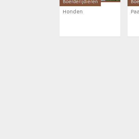
Boerderijdieren
Boe
Honden
Pa