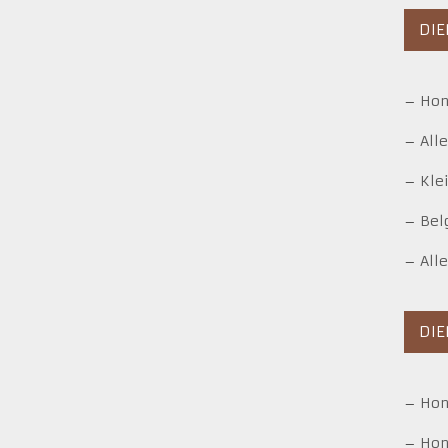
DIE
–
Hon
–
All
–
Kle
–
Bel
–
All
DI
–
Ho
–
Hon