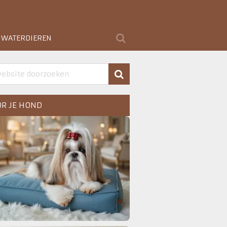
WATERDIEREN
R JE HOND