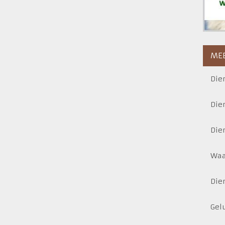
MEE
Die
Die
Die
Waa
Die
Gel