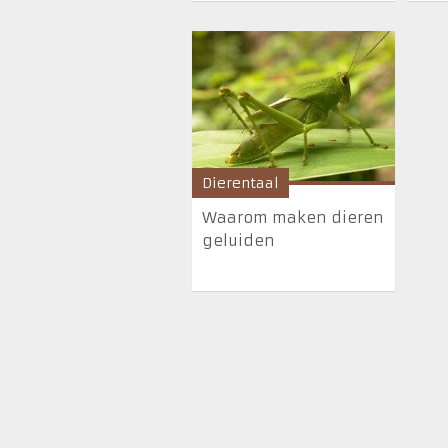
Dierentaal
Waarom maken dieren
geluiden