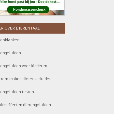
R OVER DIERENTAAL
renklanken
rengeluiden
rengeluiden voor kinderen
rom maken dieren geluiden
rengeluiden testen
uidseffecten dierengeluiden