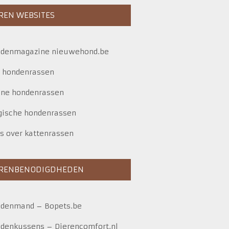
REN WEBSITES
denmagazine nieuwehond.be
e hondenrassen
ine hondenrassen
gische hondenrassen
es over kattenrassen
ERENBENODIGDHEDEN
ndenmand
–
Bopets.be
denkussens
–
Dierencomfort.nl