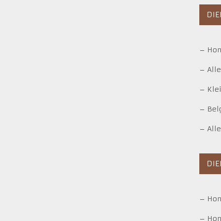
DIE
–
Hon
–
All
–
Kle
–
Bel
–
All
DI
–
Ho
–
Hon