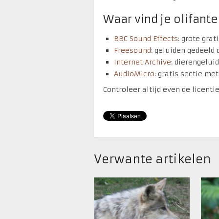
Waar vind je olifant
BBC Sound Effects
: grote grat
Freesound
: geluiden gedeeld
Internet Archive
: dierengelui
AudioMicro
: gratis sectie me
Controleer altijd even de licenti
Verwante artikelen