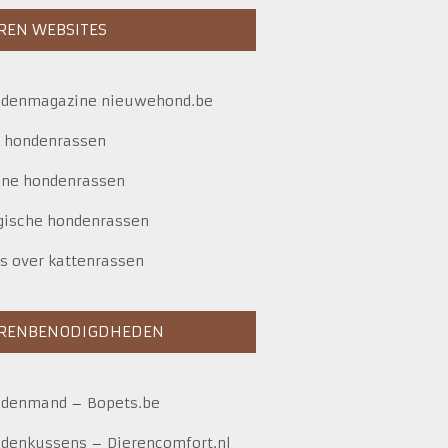
REN WEBSITES
denmagazine nieuwehond.be
e hondenrassen
ine hondenrassen
gische hondenrassen
es over kattenrassen
ERENBENODIGDHEDEN
ndenmand
–
Bopets.be
denkussens
–
Dierencomfort.nl