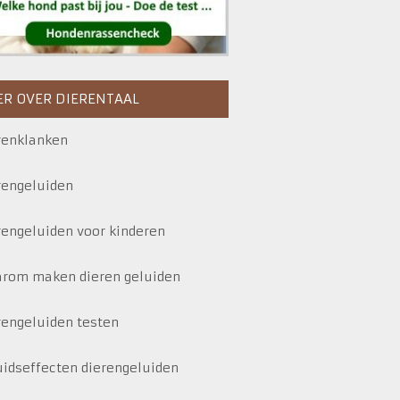
R OVER DIERENTAAL
renklanken
rengeluiden
rengeluiden voor kinderen
rom maken dieren geluiden
rengeluiden testen
uidseffecten dierengeluiden