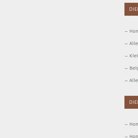
DIE
–
Hon
–
All
–
Kle
–
Bel
–
All
DI
–
Ho
–
Hon