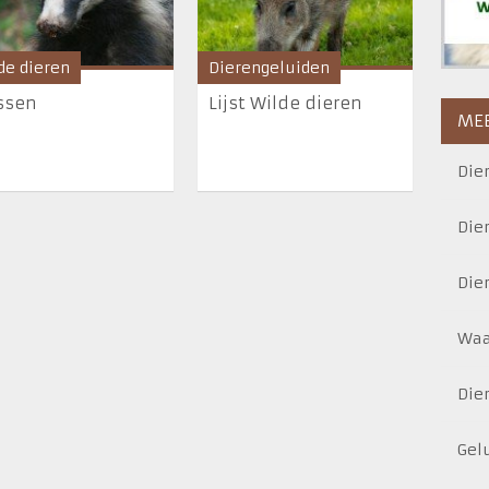
de dieren
Dierengeluiden
ssen
Lijst Wilde dieren
MEE
Die
Die
Die
Waa
Die
Gel